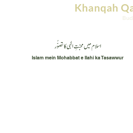
Khanqah Qa
Bud
Home
Books
Images
Videos
Conta
اسلام میں محبّتِ الٰہی کا تصوُّر
Islam mein Mohabbat e Ilahi ka Tasawwur