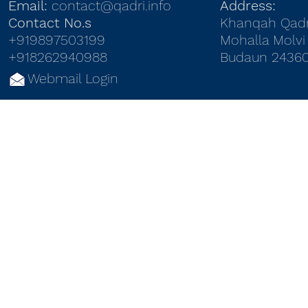
Email:
contact@qadri.info
Address:
Contact No.s
Khanqah Qadr
+919897503199
Mohalla Molvi 
+918262940988
Budaun 24360
Webmail Login